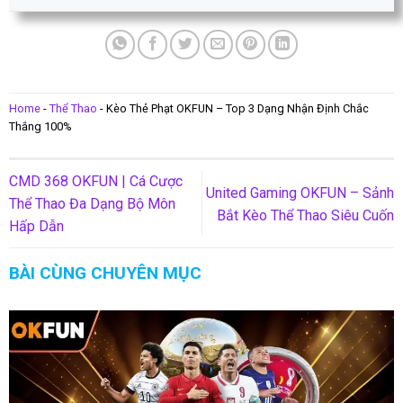
Home
-
Thể Thao
-
Kèo Thẻ Phạt OKFUN – Top 3 Dạng Nhận Định Chắc
Thắng 100%
CMD 368 OKFUN | Cá Cược
United Gaming OKFUN – Sảnh
Thể Thao Đa Dạng Bộ Môn
Bắt Kèo Thể Thao Siêu Cuốn
Hấp Dẫn
BÀI CÙNG CHUYÊN MỤC