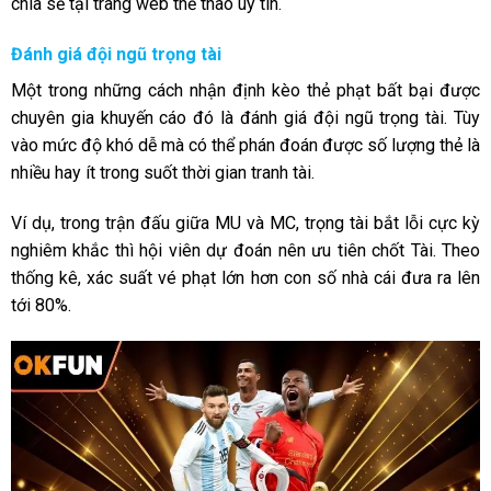
chia sẻ tại trang web thể thao uy tín.
Đánh giá đội ngũ trọng tài
Một trong những cách nhận định kèo thẻ phạt bất bại được
chuyên gia khuyến cáo đó là đánh giá đội ngũ trọng tài. Tùy
vào mức độ khó dễ mà có thể phán đoán được số lượng thẻ là
nhiều hay ít trong suốt thời gian tranh tài.
Ví dụ, trong trận đấu giữa MU và MC, trọng tài bắt lỗi cực kỳ
nghiêm khắc thì hội viên dự đoán nên ưu tiên chốt Tài. Theo
thống kê, xác suất vé phạt lớn hơn con số nhà cái đưa ra lên
tới 80%.