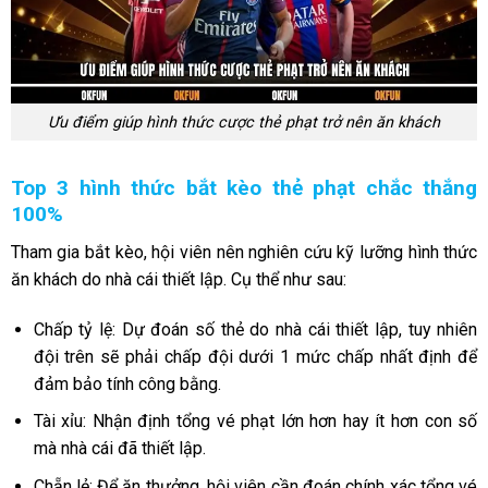
Ưu điểm giúp hình thức cược thẻ phạt trở nên ăn khách
Top 3 hình thức bắt kèo thẻ phạt chắc thắng
100%
Tham gia bắt kèo, hội viên nên nghiên cứu kỹ lưỡng hình thức
ăn khách do nhà cái thiết lập. Cụ thể như sau:
Chấp tỷ lệ: Dự đoán số thẻ do nhà cái thiết lập, tuy nhiên
đội trên sẽ phải chấp đội dưới 1 mức chấp nhất định để
đảm bảo tính công bằng.
Tài xỉu: Nhận định tổng vé phạt lớn hơn hay ít hơn con số
mà nhà cái đã thiết lập.
Chẵn lẻ: Để ăn thưởng, hội viên cần đoán chính xác tổng vé