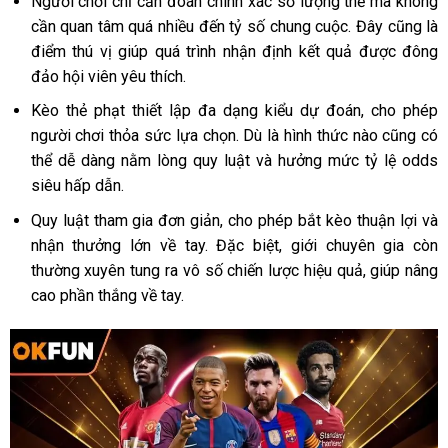
Người chơi chỉ cần đoán chính xác số lượng thẻ mà không
cần quan tâm quá nhiều đến tỷ số chung cuộc. Đây cũng là
điểm thú vị giúp quá trình nhận định kết quả được đông
đảo hội viên yêu thích.
Kèo thẻ phạt thiết lập đa dạng kiểu dự đoán, cho phép
người chơi thỏa sức lựa chọn. Dù là hình thức nào cũng có
thể dễ dàng nằm lòng quy luật và hưởng mức tỷ lệ odds
siêu hấp dẫn.
Quy luật tham gia đơn giản, cho phép bắt kèo thuận lợi và
nhận thưởng lớn về tay. Đặc biệt, giới chuyên gia còn
thường xuyên tung ra vô số chiến lược hiệu quả, giúp nâng
cao phần thắng về tay.