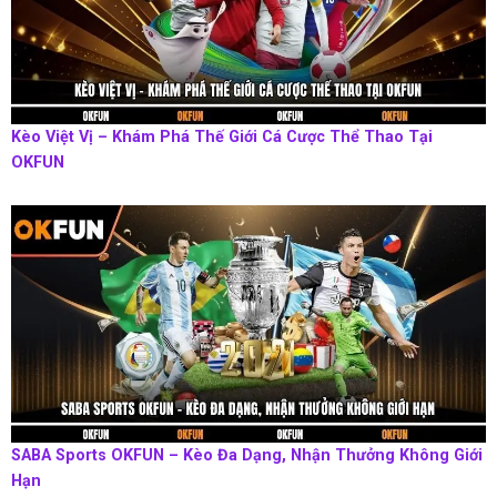
Kèo Việt Vị – Khám Phá Thế Giới Cá Cược Thể Thao Tại
OKFUN
SABA Sports OKFUN – Kèo Đa Dạng, Nhận Thưởng Không Giới
Hạn