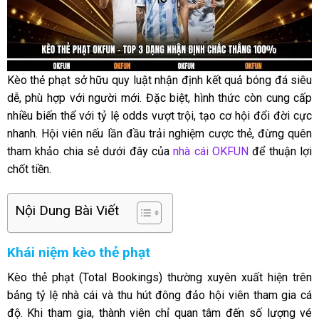
Kèo thẻ phạt sở hữu quy luật nhận định kết quả bóng đá siêu
dễ, phù hợp với người mới. Đặc biệt, hình thức còn cung cấp
nhiều biến thể với tỷ lệ odds vượt trội, tạo cơ hội đổi đời cực
nhanh. Hội viên nếu lần đầu trải nghiệm cược thẻ, đừng quên
tham khảo chia sẻ dưới đây của
nhà cái OKFUN
để thuận lợi
chốt tiền.
Nội Dung Bài Viết
Khái niệm kèo thẻ phạt
Kèo thẻ phạt (Total Bookings) thường xuyên xuất hiện trên
bảng tỷ lệ nhà cái và thu hút đông đảo hội viên tham gia cá
độ. Khi tham gia, thành viên chỉ quan tâm đến số lượng vé